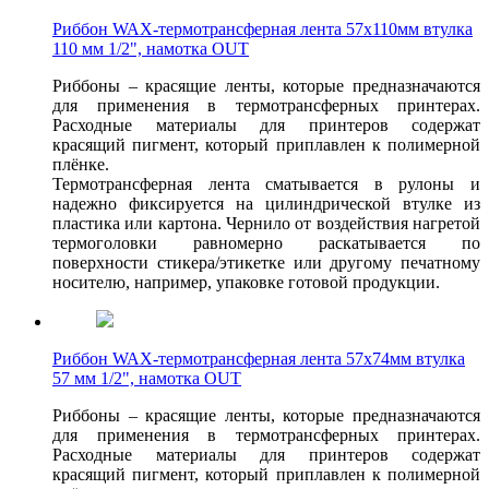
Риббон WAX-термотрансферная лента 57х110мм втулка
110 мм 1/2", намотка OUT
Риббоны – красящие ленты, которые предназначаются
для применения в термотрансферных принтерах.
Расходные материалы для принтеров содержат
красящий пигмент, который приплавлен к полимерной
плёнке.
Термотрансферная лента сматывается в рулоны и
надежно фиксируется на цилиндрической втулке из
пластика или картона. Чернило от воздействия нагретой
термоголовки равномерно раскатывается по
поверхности стикера/этикетке или другому печатному
носителю, например, упаковке готовой продукции.
Риббон WAX-термотрансферная лента 57х74мм втулка
57 мм 1/2", намотка OUT
Риббоны – красящие ленты, которые предназначаются
для применения в термотрансферных принтерах.
Расходные материалы для принтеров содержат
красящий пигмент, который приплавлен к полимерной