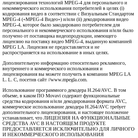
лицензирования технологий
MPEG-4
для персонального и
некоммерческого использования потребителей в целях (i)
кодирования видео в соответствии с Визуальным Стандартом
MPEG-4
(«
MPEG-4
Видео») и/или (ii) декодирования видео
MPEG-4
, которое было закодировано потребителем для
персонального и некоммерческого использования и/или было
получено от поставщика видеопродукции, имеющего
лицензию на поставку видео
MPEG-4
, выданную компанией
MPEG LA. Лицензия не предоставляется и не
распространяется на использование в иных целях.
Дополнительную информацию относительно рекламного,
внутреннего и коммерческого использования и
лицензирования вы можете получить в компании MPEG LA
L. L. C, посетив сайт //www.mpegla.com.
Использование программного декодера H.264/AVC. В том
объеме, в каком ПО Movavi содержит функциональные
средства кодирования и/или декодирования формата AVC,
коммерческое использование декодера H.264/AVC требует
дополнительного лицензирования, и настоящее положение
устанавливает, что ЛИЦЕНЗИЯ НА ФУНКЦИОНАЛЬНЫЕ
СРЕДСТВА AVC В НАСТОЯЩЕМ ПРОДУКТЕ
ПРЕДОСТАВЛЯЕТСЯ ИСКЛЮЧИТЕЛЬНО ДЛЯ ЛИЧНОГО
И НЕКОММЕРЧЕСКОГО ИСПОЛЬЗОВАНИЯ