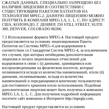
СЖАТЫХ ДАННЫХ, СПЕЦИАЛЬНО ЗАПРЕЩЕНО БЕЗ
НАЛИЧИЯ ЛИЦЕНЗИИ В СООТВЕТСТВИИ С
СУЩЕСТВУЮЩИМ ПАКЕТОМ ПАТЕНТОВ НА
ТЕХНОЛОГИИ
MPEG-2
. ДАННУЮ ЛИЦЕНЗИЮ МОЖНО
ПОЛУЧИТЬ В КОМПАНИ MPEG LA, L. L. C, ПО АДРЕСУ:
США, КОЛОРАДО, Г. ДЕНВЕР, 250 STILL STREET, SUITE
300, DENVER, COLORADO 80206.
7.3 Использование формата
MPEG-4
. Настоящий продукт
предоставляется на условиях лицензирования Пакета
Патентов на Системы
MPEG-4
для кодирования в
соответствии со Стандартом Систем
MPEG-4
, за исключением
тех случаев, при которых необходима дополнительная
лицензия и оплата лицензионных отчислений для
кодирования в связи с (i) данными, хранящимися или
воспроизведенными на физическом носителе, которые
оплачиваются исходя из количества наименований, и/или (ii)
данными, оплачиваемыми, исходя из количества
наименований и передающимися конечному пользователю
для постоянного хранения и/или использования. Подобная
дополнительная лицензия может быть получена в компании
MPEG LA, L. L. C. Для получения подробной информации
посетите сайт компании в Интернете http://mpegla.com.
Настоящий продукт предоставляется на условиях