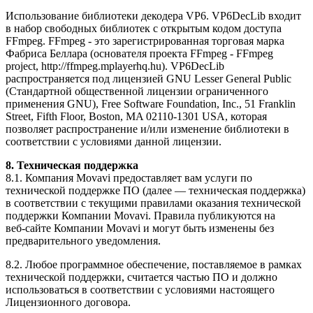
Использование библиотеки декодера VP6. VP6DecLib входит
в набор свободных библиотек с открытым кодом доступа
FFmpeg. FFmpeg - это зарегистрированная торговая марка
Фабриса Беллара (основателя проекта FFmpeg - FFmpeg
project, http://ffmpeg.mplayerhq.hu). VP6DecLib
распространяется под лицензией GNU Lesser General Public
(Стандартной общественной лицензии ограниченного
применения GNU), Free Software Foundation, Inc., 51 Franklin
Street, Fifth Floor, Boston, MA 02110-1301 USA, которая
позволяет распространение и/или изменение библиотеки в
соответствии с условиями данной лицензии.
8. Техническая поддержка
8.1. Компания Movavi предоставляет вам услуги по
технической поддержке ПО (далее — техническая поддержка)
в соответствии с текущими правилами оказания технической
поддержки Компании Movavi. Правила публикуются на
веб-сайте
Компании Movavi и могут быть изменены без
предварительного уведомления.
8.2. Любое программное обеспечение, поставляемое в рамках
технической поддержки, считается частью ПО и должно
использоваться в соответствии с условиями настоящего
Лицензионного договора.