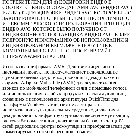
ПОТРЕБИТЕЛЕМ ДЛЯ (i) КОДИРОВКИ ВИДЕО В
СООТВЕТСТВИИ СО СТАНДАРТАМИ AVC (ВИДЕО AVC)
И/ИЛИ (ii) ДЕКОДИРОВКИ ВИДЕО AVC, КОТОРОЕ БЫЛО
ЗАКОДИРОВАНО ПОТРЕБИТЕЛЕМ В ЦЕЛЯХ ЛИЧНОГО
И НЕКОММЕРЧЕСКОГО ИСПОЛЬЗОВАНИЯ, И/ИЛИ ДЛЯ
ВИДЕО AVC, КОТОРОЕ БЫЛО ПОЛУЧЕНО ОТ
ЛИЦЕНЗИОННОГО ПОСТАВЩИКА ВИДЕО AVC. БОЛЕЕ
ПОДРОБНУЮ ИНФОРМАЦИЮ ОБ ИСПОЛЬЗОВАНИИ И
ЛИЦЕНЗИРОВАНИИ ВЫ МОЖЕТЕ ПОЛУЧИТЬ В
КОМПАНИИ MPEG LA L. L. C., ПОСЕТИВ САЙТ
HTTP://WWW.MPEGLA.COM.
Использование формата AMR. Действие лицензии на
настоящий продукт не предусматривает использование
функциональных средств кодирования и декодирования
формата Adaptive
Multi-Rate
(AMR) для осуществления
звонков по мобильной телефонной связи с помощью голоса
или использования в любых продуктах телекоммуникации,
созданных с использование архитектуры QuickTime для
платформы Windows. Лицензия не дает права на
использование функциональных средств кодирования и
декодирования в инфраструктуре мобильной коммуникации,
включая базовые станции, контроллеры базовых станций/
сетей радиосвязи, центры коммутации и преобразователи для
коммутируемых сетей общего пользования.