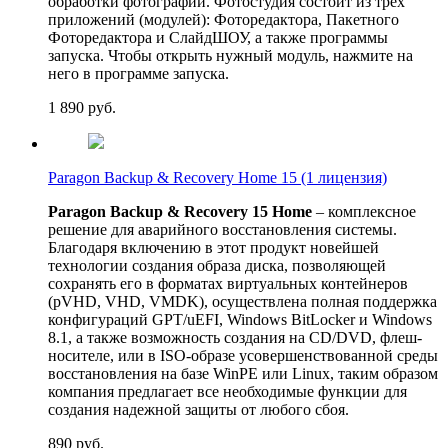
обработки фотографий. Фотостудия состоит из трех
приложений (модулей): Фоторедактора, Пакетного
Фоторедактора и СлайдШОУ, а также программы
запуска. Чтобы открыть нужный модуль, нажмите на
него в программе запуска.
1 890
руб.
Paragon Backup & Recovery Home 15 (1 лицензия)
Paragon Backup & Recovery 15 Home
– комплексное
решение для аварийного восстановления системы.
Благодаря включению в этот продукт новейшей
технологии создания образа диска, позволяющей
сохранять его в форматах виртуальных контейнеров
(pVHD, VHD, VMDK), осуществлена полная поддержка
конфигураций GPT/uEFI, Windows BitLocker и Windows
8.1, а также возможность создания на CD/DVD, флеш-
носителе, или в ISO-образе усовершенствованной среды
восстановления на базе WinPE или Linux, таким образом
компания предлагает все необходимые функции для
создания надежной защиты от любого сбоя.
890
руб.