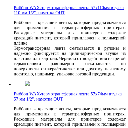
Риббон WAX-термотрансферная лента 57х110мм втулка
110 мм 1/2", намотка OUT
Риббоны – красящие ленты, которые предназначаются
для применения в термотрансферных принтерах.
Расходные материалы для принтеров содержат
красящий пигмент, который приплавлен к полимерной
плёнке.
Термотрансферная лента сматывается в рулоны и
надежно фиксируется на цилиндрической втулке из
пластика или картона. Чернило от воздействия нагретой
термоголовки равномерно раскатывается по
поверхности стикера/этикетке или другому печатному
носителю, например, упаковке готовой продукции.
Риббон WAX-термотрансферная лента 57х74мм втулка
57 мм 1/2", намотка OUT
Риббоны – красящие ленты, которые предназначаются
для применения в термотрансферных принтерах.
Расходные материалы для принтеров содержат
красящий пигмент, который приплавлен к полимерной