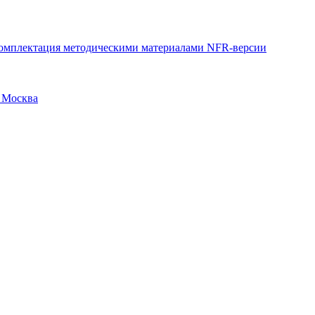
укомплектация методическими материалами NFR-версии
, Москва