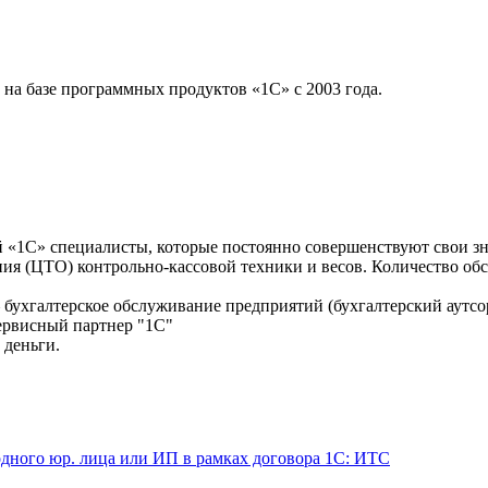
 на базе программных продуктов «1С» с 2003 года.
«1С» специалисты, которые постоянно совершенствуют свои зн
ия (ЦТО) контрольно-кассовой техники и весов. Количество обс
бухгалтерское обслуживание предприятий (бухгалтерский аутсо
ервисный партнер "1С"
 деньги.
дного юр. лица или ИП в рамках договора 1С: ИТС