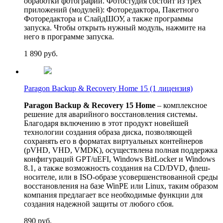
обработки фотографий. Фотостудия состоит из трех
приложений (модулей): Фоторедактора, Пакетного
Фоторедактора и СлайдШОУ, а также программы
запуска. Чтобы открыть нужный модуль, нажмите на
него в программе запуска.
1 890
руб.
Paragon Backup & Recovery Home 15 (1 лицензия)
Paragon Backup & Recovery 15 Home
– комплексное
решение для аварийного восстановления системы.
Благодаря включению в этот продукт новейшей
технологии создания образа диска, позволяющей
сохранять его в форматах виртуальных контейнеров
(pVHD, VHD, VMDK), осуществлена полная поддержка
конфигураций GPT/uEFI, Windows BitLocker и Windows
8.1, а также возможность создания на CD/DVD, флеш-
носителе, или в ISO-образе усовершенствованной среды
восстановления на базе WinPE или Linux, таким образом
компания предлагает все необходимые функции для
создания надежной защиты от любого сбоя.
890
руб.